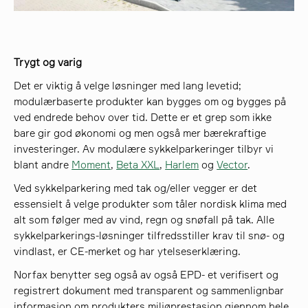
Trygt og varig
Det er viktig å velge løsninger med lang levetid;
modulærbaserte produkter kan bygges om og bygges på
ved endrede behov over tid. Dette er et grep som ikke
bare gir god økonomi og men også mer bærekraftige
investeringer. Av modulære sykkelparkeringer tilbyr vi
blant andre
Moment
,
Beta XXL
,
Harlem
og
Vector
.
Ved sykkelparkering med tak og/eller vegger er det
essensielt å velge produkter som tåler nordisk klima med
alt som følger med av vind, regn og snøfall på tak. Alle
sykkelparkerings-løsninger tilfredsstiller krav til snø- og
vindlast, er CE-merket og har ytelseserklæring.
Norfax benytter seg også av også EPD- et verifisert og
registrert dokument med transparent og sammenlignbar
informasjon om produkters miljøprestasjon gjennom hele