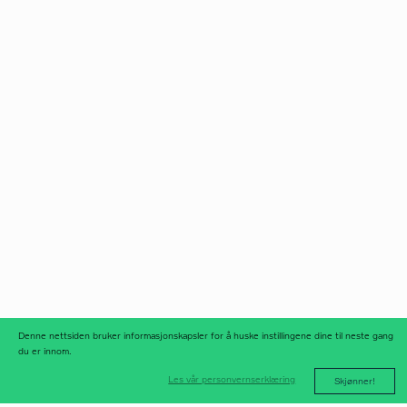
Norfax AS
facebook
Org.nr 975 958 647
instagram
linkedIn
meld deg på nyhetsbrev
nyhetsarkiv
Denne nettsiden bruker informasjonskapsler for å huske instillingene dine til neste gang
du er innom.
Les vår personvernserklæring
Skjønner!