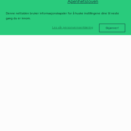
Åpenhetsloven
Denne nettsiden bruker informasjonskapsler for å huske instillingene dine til neste
gang du er innom.
Les vår personvernserklæring
Skjønner!