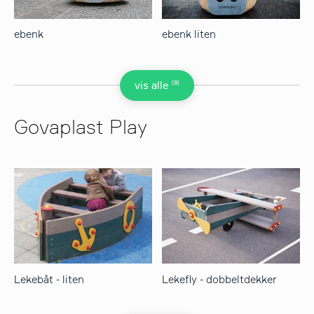
ebenk
ebenk liten
(9)
vis alle
Govaplast Play
Lekebåt - liten
Lekefly - dobbeltdekker