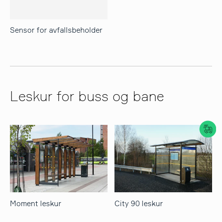
søk
Sensor for avfallsbeholder
Leskur for buss og bane
Moment leskur
City 90 leskur