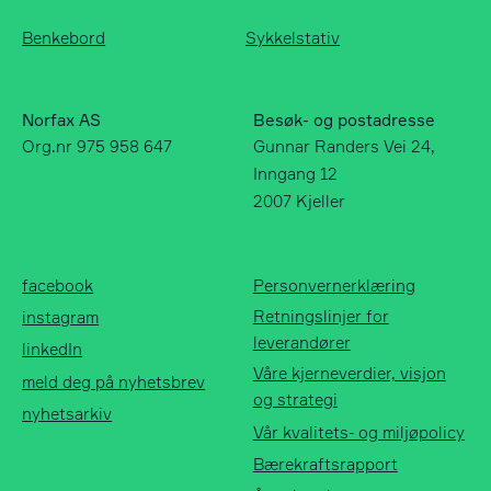
Benkebord
Sykkelstativ
Norfax AS
Besøk- og postadresse
Org.nr 975 958 647
Gunnar Randers Vei 24,
Inngang 12
2007 Kjeller
Norfax AS
facebook
Org.nr 975 958 647
instagram
facebook
Personvernerklæring
linkedIn
Retningslinjer for
instagram
meld deg på
leverandører
linkedIn
nyhetsbrev
Våre kjerneverdier, visjon
meld deg på nyhetsbrev
nyhetsarkiv
og strategi
nyhetsarkiv
Vår kvalitets- og miljøpolicy
Bærekraftsrapport