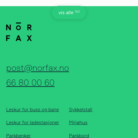
(11)
vis alle
post@norfax.no
66 80 00 60
Leskur for buss og bane
Sykkelstall
Leskur for ladestasjoner
Miljøhus
Parkbenker
Parkbord