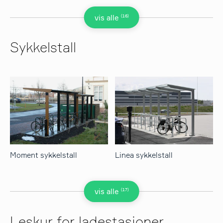
(16)
vis alle
Sykkelstall
Moment sykkelstall
Linea sykkelstall
(17)
vis alle
Leskur for ladestasjoner