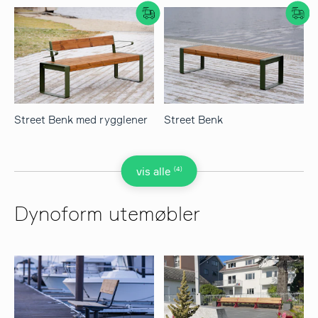
Street Benk med rygglener
Street Benk
(4)
vis alle
Dynoform utemøbler