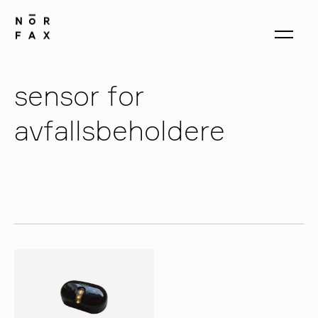
sensor for
produkter
avfallsbeholdere
om oss
kontakt