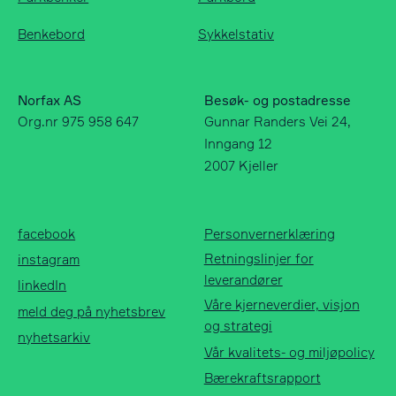
Benkebord
Sykkelstativ
Norfax AS
Besøk- og postadresse
Org.nr 975 958 647
Gunnar Randers Vei 24,
Inngang 12
2007 Kjeller
Norfax AS
facebook
Org.nr 975 958 647
instagram
linkedIn
facebook
Personvernerklæring
meld deg på
Retningslinjer for
instagram
nyhetsbrev
leverandører
linkedIn
nyhetsarkiv
Våre kjerneverdier, visjon
meld deg på nyhetsbrev
og strategi
nyhetsarkiv
Vår kvalitets- og miljøpolicy
Bærekraftsrapport