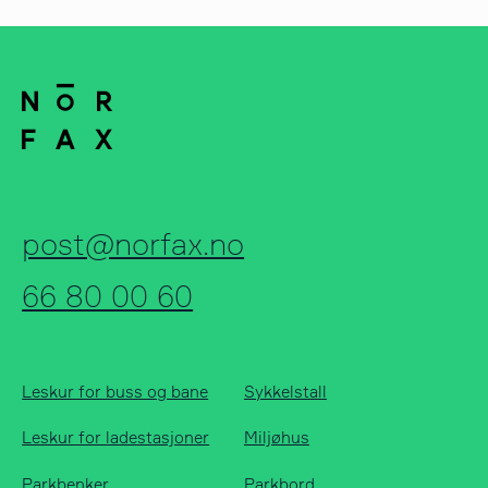
post@norfax.no
66 80 00 60
Leskur for buss og bane
Sykkelstall
Leskur for ladestasjoner
Miljøhus
Parkbenker
Parkbord