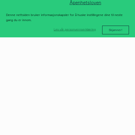
Åpenhetsloven
Denne nettsiden bruker informasjonskapsler for å huske instillingene dine til neste
gang du er innom.
Les vår personvernserklæring
Skjønner!