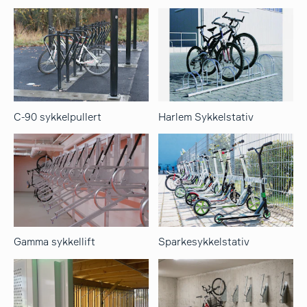
C-90 sykkelpullert
Harlem Sykkelstativ
Gamma sykkellift
Sparkesykkelstativ