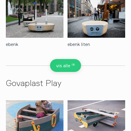
ebenk
ebenk liten
(9)
vis alle
Govaplast Play