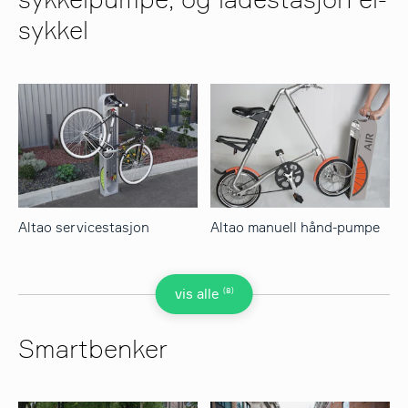
sykkelpumpe, og ladestasjon el-
sykkel
Altao servicestasjon
Altao manuell hånd-pumpe
(8)
vis alle
Smartbenker