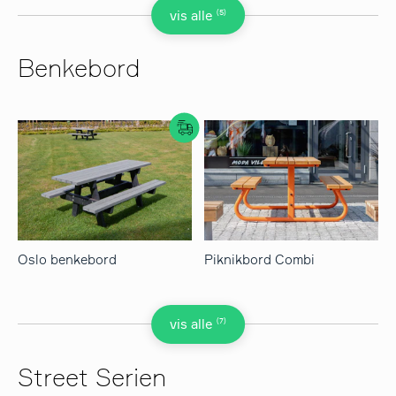
(5)
vis alle
Benkebord
Oslo benkebord
Piknikbord Combi
(7)
vis alle
Street Serien