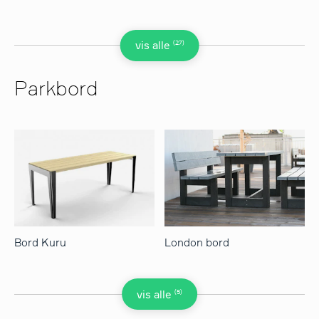
(27)
vis alle
Parkbord
Bord Kuru
London bord
(5)
vis alle