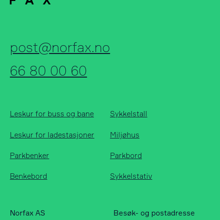
post@norfax.no
66 80 00 60
Leskur for buss og bane
Sykkelstall
Leskur for ladestasjoner
Miljøhus
Parkbenker
Parkbord
Benkebord
Sykkelstativ
Norfax AS
Besøk- og postadresse