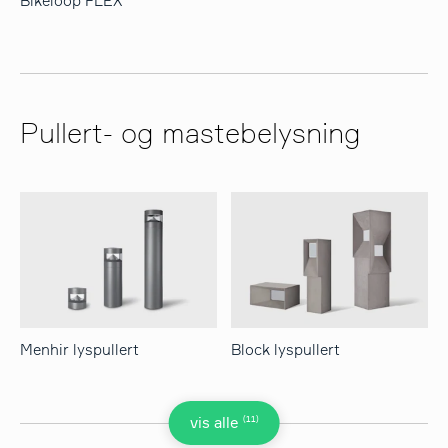
Bikeloop FLEX
Pullert- og mastebelysning
Menhir lyspullert
Block lyspullert
(11)
vis alle