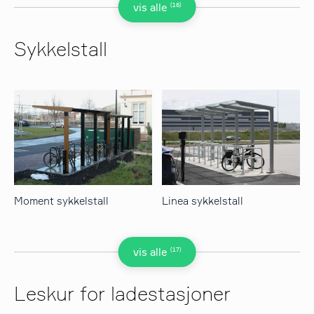
(16)
vis alle
Sykkelstall
Moment sykkelstall
Linea sykkelstall
(17)
vis alle
Leskur for ladestasjoner