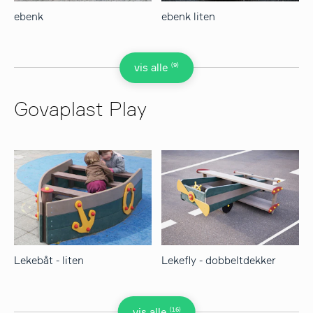
ebenk
ebenk liten
(9)
vis alle
Govaplast Play
Lekebåt - liten
Lekefly - dobbeltdekker
(16)
vis alle