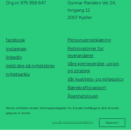
Org.nr 975 958 647
Gunnar Randers Vei 24,
Inngang 12
2007 Kjeller
Norfax AS
facebook
Org.nr 975 958 647
instagram
facebook
Personvernerklæring
linkedIn
Retningslinjer for
instagram
meld deg på
leverandører
linkedIn
nyhetsbrev
Våre kjerneverdier, visjon
meld deg på nyhetsbrev
nyhetsarkiv
og strategi
nyhetsarkiv
Vår kvalitets- og miljøpolicy
Bærekraftsrapport
Åpenhetsloven
Denne nettsiden bruker informasjonskapsler for å huske instillingene dine til neste
gang du er innom.
Les vår personvernserklæring
Skjønner!