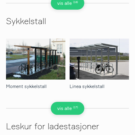
(16)
vis alle
Sykkelstall
Moment sykkelstall
Linea sykkelstall
(17)
vis alle
Leskur for ladestasjoner