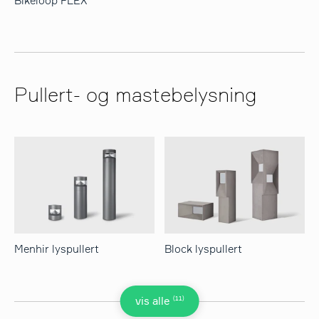
Bikeloop FLEX
Pullert- og mastebelysning
Menhir lyspullert
Block lyspullert
(11)
vis alle