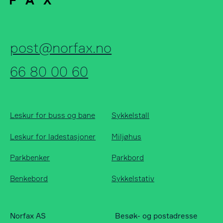
post@norfax.no
66 80 00 60
Leskur for buss og bane
Sykkelstall
Leskur for ladestasjoner
Miljøhus
Parkbenker
Parkbord
Benkebord
Sykkelstativ
Norfax AS
Besøk- og postadresse