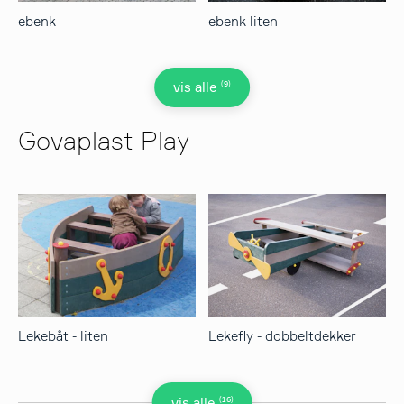
ebenk
ebenk liten
(9)
vis alle
Govaplast Play
Lekebåt - liten
Lekefly - dobbeltdekker
(16)
vis alle