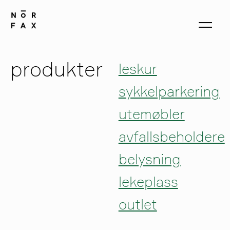
produkter
leskur
sykkelparkering
produkter
utemøbler
om oss
avfallsbeholdere
kontakt
belysning
lekeplass
outlet