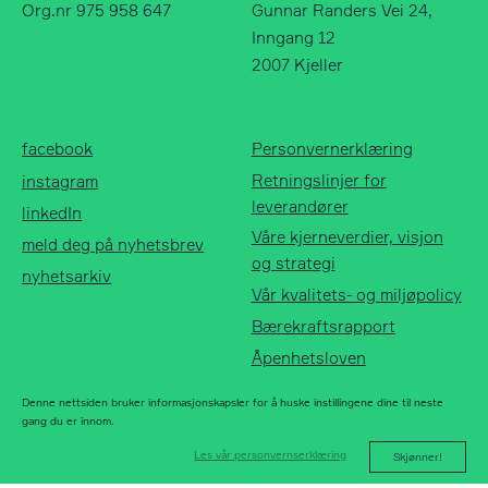
Org.nr 975 958 647
Gunnar Randers Vei 24,
Inngang 12
2007 Kjeller
Norfax AS
facebook
Org.nr 975 958 647
instagram
facebook
Personvernerklæring
linkedIn
Retningslinjer for
instagram
meld deg på
leverandører
linkedIn
nyhetsbrev
Våre kjerneverdier, visjon
meld deg på nyhetsbrev
nyhetsarkiv
og strategi
nyhetsarkiv
Vår kvalitets- og miljøpolicy
Bærekraftsrapport
Åpenhetsloven
Denne nettsiden bruker informasjonskapsler for å huske instillingene dine til neste
gang du er innom.
Les vår personvernserklæring
Skjønner!