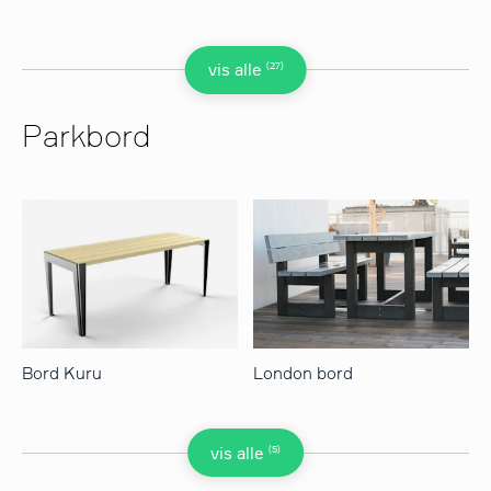
(27)
vis alle
Parkbord
Bord Kuru
London bord
(5)
vis alle