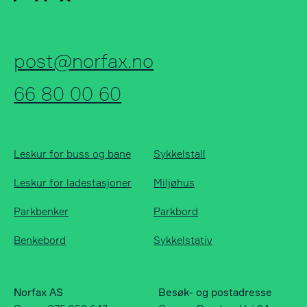
post@norfax.no
66 80 00 60
Leskur for buss og bane
Sykkelstall
Leskur for ladestasjoner
Miljøhus
Parkbenker
Parkbord
Benkebord
Sykkelstativ
Norfax AS
Besøk- og postadresse