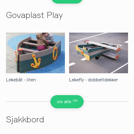
Govaplast Play
Lekebåt - liten
Lekefly - dobbeltdekker
(16)
vis alle
Sjakkbord