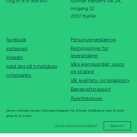
Org.nr 975 958 647
Gunnar Randers Vei 24,
Inngang 12
2007 Kjeller
Norfax AS
facebook
Org.nr 975 958 647
instagram
facebook
Personvernerklæring
linkedIn
Retningslinjer for
instagram
meld deg på
leverandører
linkedIn
nyhetsbrev
Våre kjerneverdier, visjon
meld deg på nyhetsbrev
nyhetsarkiv
og strategi
nyhetsarkiv
Vår kvalitets- og miljøpolicy
Bærekraftsrapport
Åpenhetsloven
Denne nettsiden bruker informasjonskapsler for å huske instillingene dine til neste
gang du er innom.
Les vår personvernserklæring
Skjønner!