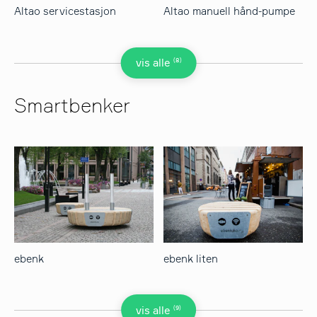
Altao servicestasjon
Altao manuell hånd-pumpe
(8)
vis alle
Smartbenker
ebenk
ebenk liten
(9)
vis alle