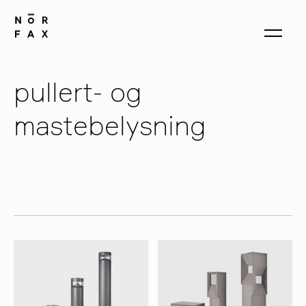
pullert- og
produkter
mastebelysning
om oss
kontakt