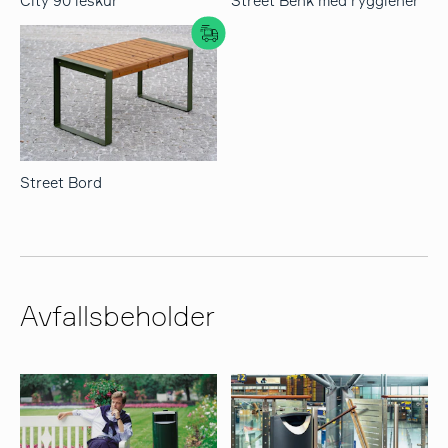
City 90 leskur
Street Benk med rygglener
Street Bord
Avfallsbeholder