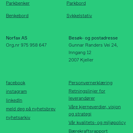
Parkbenker
Parkbord
Benkebord
Sykkelstativ
Norfax AS
Besøk- og postadresse
Org.nr 975 958 647
Gunnar Randers Vei 24,
Inngang 12
2007 Kjeller
Norfax AS
facebook
Org.nr 975 958 647
instagram
facebook
Personvernerklæring
linkedIn
Retningslinjer for
instagram
meld deg på
leverandører
nyhetsbrev
linkedIn
Våre kjerneverdier, visjon
nyhetsarkiv
meld deg på nyhetsbrev
og strategi
nyhetsarkiv
Vår kvalitets- og miljøpolicy
Bærekraftsrapport