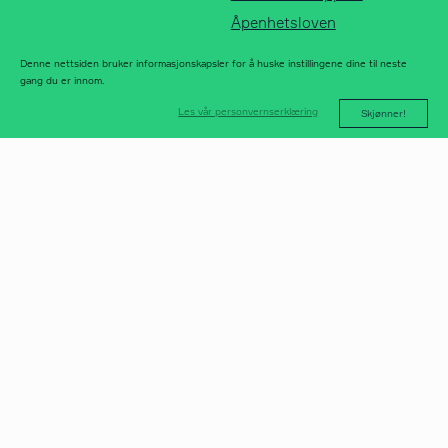
Åpenhetsloven
Denne nettsiden bruker informasjonskapsler for å huske instillingene dine til neste
gang du er innom.
Les vår personvernserklæring
Skjønner!