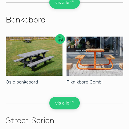
(5)
vis alle
Benkebord
Oslo benkebord
Piknikbord Combi
(7)
vis alle
Street Serien