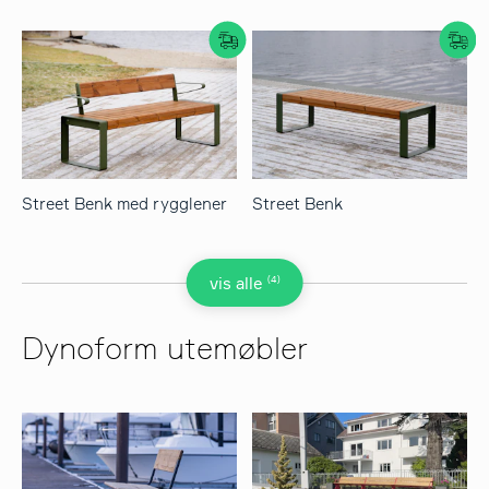
Street Benk med rygglener
Street Benk
(4)
vis alle
Dynoform utemøbler