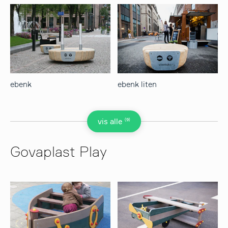
ebenk
ebenk liten
(9)
vis alle
Govaplast Play