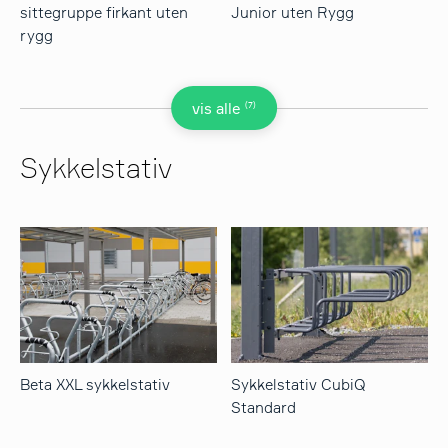
sittegruppe firkant uten
Junior uten Rygg
rygg
(7)
vis alle
Sykkelstativ
Beta XXL sykkelstativ
Sykkelstativ CubiQ
Standard