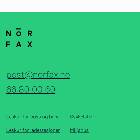
post@norfax.no
66 80 00 60
Leskur for buss og bane
Sykkelstall
Leskur for ladestasjoner
Miljøhus